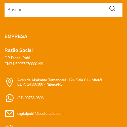
EMPRESA
Razão Social
OR Digital-Publi
CNPJ 52957270000199
Avenida Almirante Tamandaré, 124 Sala 01 - Niterói
CEP: 24350380 - Niterói/RJ
(21) 99753-9896
digitalpubli@oesteradio.com