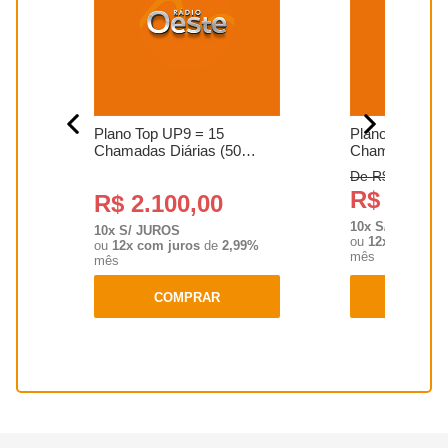
ner
Plano Top UP9 = 15
Plano Popular 
.
Chamadas Diárias (50
Chamadas diár
segundos) ...
segundo...
De R$ 799,00
R$ 719,0
R$ 2.100,00
10x S/ JUROS
10x S/ JUROS
%
ou
12x com jur
ou
12x com juros
de
2,99%
mês
mês
COMPRAR
COMP